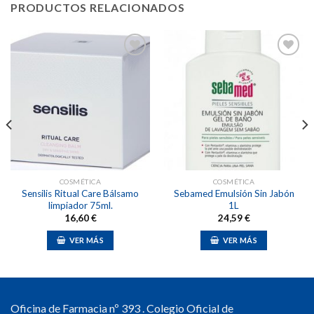
PRODUCTOS RELACIONADOS
Añadir
Añadir
a la
a la
lista de
lista de
deseos
deseos
COSMÉTICA
COSMÉTICA
Sensilis Ritual Care Bálsamo
Sebamed Emulsión Sin Jabón
limpiador 75ml.
1L
16,60
€
24,59
€
VER MÁS
VER MÁS
Oficina de Farmacia nº 393 . Colegio Oficial de