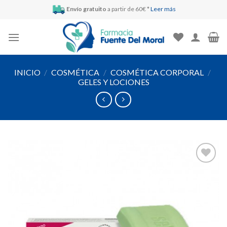
Skip
Envío gratuito
a partir de 60€ *
Leer más
to
content
INICIO
/
COSMÉTICA
/
COSMÉTICA CORPORAL
/
GELES Y LOCIONES
Añadir
a la
lista de
deseos