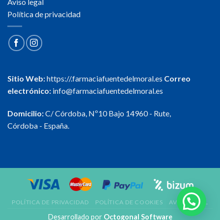
Aviso legal
Política de privacidad
Sitio Web:
https://.farmaciafuentedelmoral.es
Correo
electrónico:
info@farmaciafuentedelmoral.es
Domicilio:
C/ Córdoba, Nº10 Bajo 14960 - Rute,
Córdoba - España.
POLÍTICA DE PRIVACIDAD
POLÍTICA DE COOKIES
AVISO LEGAL
Desarrollado por
Octogonal Software