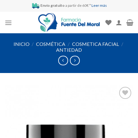
Skip
Envío gratuito
a partir de 60€ *
Leer más
to
content
INICIO
/
COSMÉTICA
/
COSMETICA FACIAL
/
ANTIEDAD
Añadir
a la
lista de
deseos