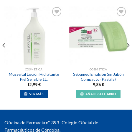
Añadir
Añadir
a la
a la
lista de
lista de
deseos
deseos
COSMÉTICA
COSMÉTICA
Mussvital Loción Hidratante
Sebamed Emulsión Sin Jabón
Piel Sensible 1L.
Compacto (Pastilla)
12,99
€
9,86
€
VER MÁS
AÑADIR AL CARRO
Oficina de Farmacia nº 393 . Colegio Oficial de
Farmacéuticos de Córdoba.