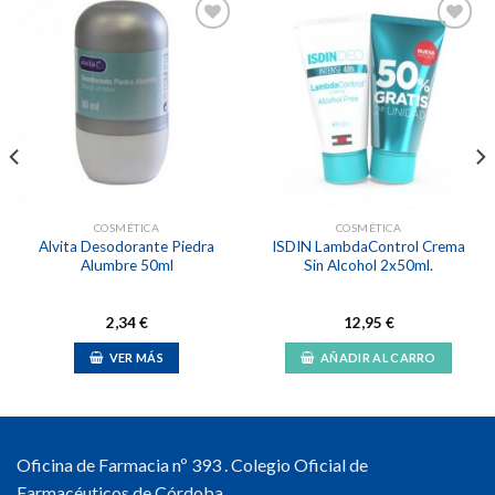
Añadir
Añadir
a la
a la
lista de
lista de
deseos
deseos
COSMÉTICA
COSMÉTICA
Alvita Desodorante Piedra
ISDIN LambdaControl Crema
Alumbre 50ml
Sin Alcohol 2x50ml.
2,34
€
12,95
€
VER MÁS
AÑADIR AL CARRO
Oficina de Farmacia nº 393 . Colegio Oficial de
Farmacéuticos de Córdoba.