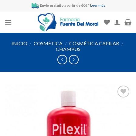
Skip
Envío gratuito
a partir de 60€ *
Leer más
to
content
INICIO
/
COSMÉTICA
/
COSMÉTICA CAPILAR
/
CHAMPÚS
Añadir
a la
lista de
deseos