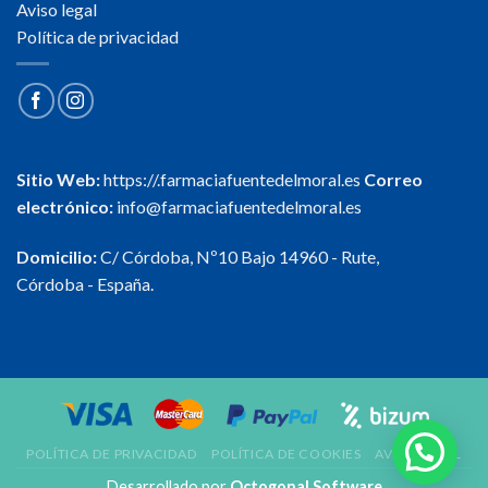
Aviso legal
Política de privacidad
Sitio Web:
https://.farmaciafuentedelmoral.es
Correo
electrónico:
info@farmaciafuentedelmoral.es
Domicilio:
C/ Córdoba, Nº10 Bajo 14960 - Rute,
Córdoba - España.
POLÍTICA DE PRIVACIDAD
POLÍTICA DE COOKIES
AVISO LEGAL
Desarrollado por
Octogonal Software