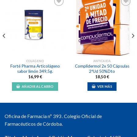
Añadir
Añadir
a la
a la
lista de
lista de
deseos
deseos
COLÁGENO
ANTICAIDA
Forté Pharma Articolágeno
Complidermol 2x 50 Cápsulas
sabor limón 349,5g.
2ªUd 50%Dto
16,99
€
18,50
€
AÑADIR AL CARRO
VER MÁS
Oficina de Farmacia nº 393 . Colegio Oficial de
Farmacéuticos de Córdoba.