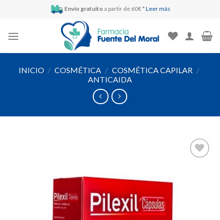
Skip
Envío gratuito
a partir de 60€ *
Leer más
to
content
INICIO
/
COSMÉTICA
/
COSMÉTICA CAPILAR
/
ANTICAIDA
Añadir
a la
lista de
deseos