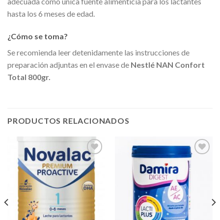
adecuada como única fuente alimenticia para los lactantes
hasta los 6 meses de edad.
¿Cómo se toma?
Se recomienda leer detenidamente las instrucciones de
preparación adjuntas en el envase de
Nestlé NAN Confort
Total 800gr.
PRODUCTOS RELACIONADOS
Añadir
Añadir
a la
a la
lista de
lista de
deseos
deseos