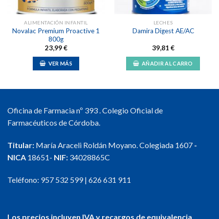
ALIMENTACIÓN INFANTIL
LECHES
Novalac Premium Proactive 1
Damira Digest AE/AC
800g
23,99
€
39,81
€
VER MÁS
AÑADIR AL CARRO
Oficina de Farmacia nº 393 . Colegio Oficial de
Farmacéuticos de Córdoba.
Titular:
María Araceli Roldán Moyano. Colegiada 1607
-
NICA
18651-
NIF:
34028865C
Teléfono:
957 532 599
|
626 631 911
Los precios incluyen IVA y recargos de equivalencia