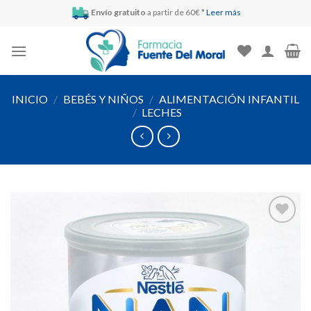
Skip
Envío gratuito
a partir de 60€ *
Leer más
to
content
INICIO
/
BEBÉS Y NIÑOS
/
ALIMENTACIÓN INFANTIL
/
LECHES
Añadir
a la
lista de
deseos