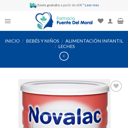
Skip
Envío gratuito
a partir de 60€ *
Leer más
to
content
INICIO
/
BEBÉS Y NIÑOS
/
ALIMENTACIÓN INFANTIL
/
LECHES
Añadir
a la
lista de
deseos