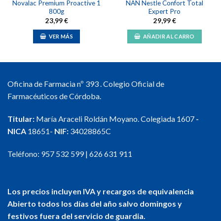
Novalac Premium Proactive 1
NAN Nestle Confort Total
800g
Expert Pro
23,99
€
29,99
€
VER MÁS
AÑADIR AL CARRO
Oficina de Farmacia nº 393 . Colegio Oficial de
Farmacéuticos de Córdoba.
Titular:
María Araceli Roldán Moyano. Colegiada 1607
-
NICA
18651-
NIF:
34028865C
Teléfono:
957 532 599
|
626 631 911
Los precios incluyen IVA y recargos de equivalencia
Abierto todos los días del año salvo domingos y
festivos fuera del servicio de guardia.