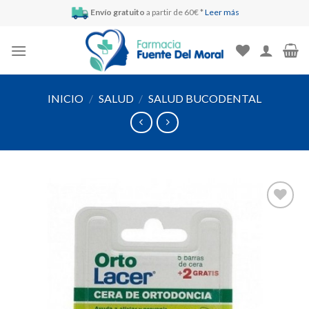
Skip
Envío gratuito
a partir de 60€ *
Leer más
to
content
INICIO
/
SALUD
/
SALUD BUCODENTAL
Añadir
a la
lista de
deseos