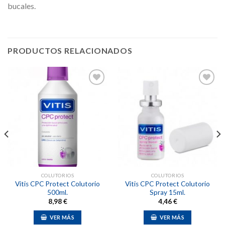
bucales.
PRODUCTOS RELACIONADOS
Añadir
Añadir
a la
a la
lista de
lista de
deseos
deseos
COLUTORIOS
COLUTORIOS
Vitis CPC Protect Colutorio
Vitis CPC Protect Colutorio
500ml.
Spray 15ml.
8,98
€
4,46
€
VER MÁS
VER MÁS