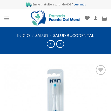
Skip
Envío gratuito
a partir de 60€ *
Leer más
to
content
INICIO
/
SALUD
/
SALUD BUCODENTAL
Añadir
a la
lista de
deseos