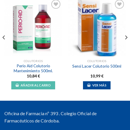
Añadir
Añadir
a la
a la
lista de
lista de
deseos
deseos
COLUTORIOS
COLUTORIOS
Perio Aid Colutorio
Sensi Lacer Colutorio 500ml
Mantenimiento 500ml.
10,84
€
10,99
€
AÑADIR AL CARRO
VER MÁS
Oficina de Farmacia nº 393 . Colegio Oficial de
Farmacéuticos de Córdoba.