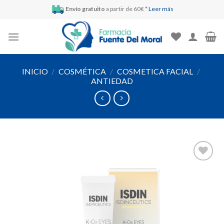
Skip
Envío gratuito
a partir de 60€ *
Leer más
to
content
INICIO
/
COSMÉTICA
/
COSMETICA FACIAL
/
ANTIEDAD
Añadir
a la
lista de
deseos