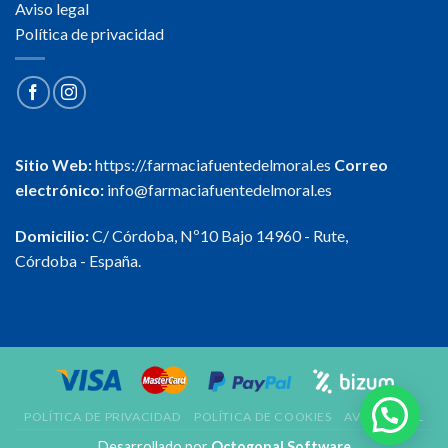
Aviso legal
Política de privacidad
Sitio Web:
https://.farmaciafuentedelmoral.es
Correo
electrónico:
info@farmaciafuentedelmoral.es
Domicilio:
C/ Córdoba, Nº10 Bajo 14960 - Rute,
Córdoba - España.
POLÍTICA DE PRIVACIDAD
POLÍTICA DE COOKIES
AVISO LEGAL
Desarrollado por
Octogonal Software