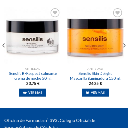
Añadir
Añadir
a la
a la
lista de
lista de
deseos
deseos
ANTIEDAD
ANTIEDAD
Sensilis B-Respect calmante
Sensilis Skin Delight
crema de noche 50ml.
Mascarilla iluminadora 150ml.
23,75
€
26,25
€
VER MÁS
VER MÁS
Oficina de Farmacia nº 393 . Colegio Oficial de
Farmacéuticos de Córdoba.