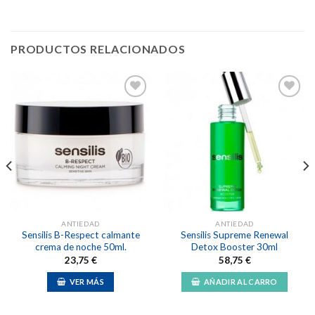
PRODUCTOS RELACIONADOS
Añadir
Añadir
a la
a la
lista de
lista de
deseos
deseos
ANTIEDAD
ANTIEDAD
Sensilis B-Respect calmante
Sensilis Supreme Renewal
crema de noche 50ml.
Detox Booster 30ml
23,75
€
58,75
€
VER MÁS
AÑADIR AL CARRO