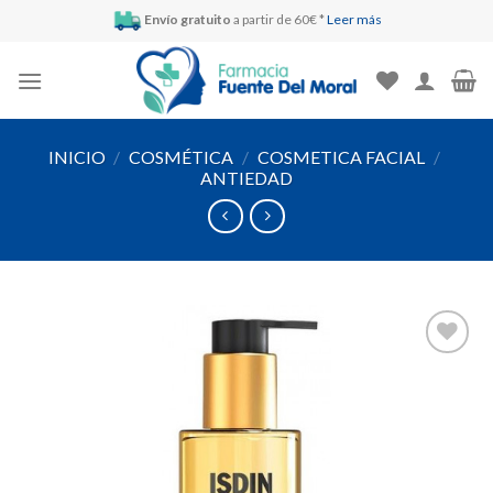
Skip
Envío gratuito
a partir de 60€ *
Leer más
to
content
INICIO
/
COSMÉTICA
/
COSMETICA FACIAL
/
ANTIEDAD
Añadir
a la
lista de
deseos