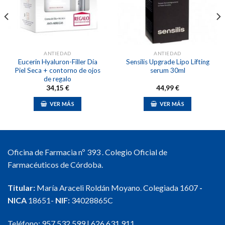
lista de
lista de
deseos
deseos
ANTIEDAD
ANTIEDAD
Eucerin Hyaluron-Filler Día
Sensilis Upgrade Lipo Lifting
Piel Seca + contorno de ojos
serum 30ml
de regalo
34,15
€
44,99
€
VER MÁS
VER MÁS
Oficina de Farmacia nº 393 . Colegio Oficial de
Farmacéuticos de Córdoba.
Titular:
María Araceli Roldán Moyano. Colegiada 1607
-
NICA
18651-
NIF:
34028865C
Teléfono:
957 532 599
|
626 631 911