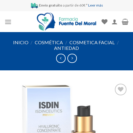
Skip
Envío gratuito
a partir de 60€ *
Leer más
to
content
INICIO
/
COSMÉTICA
/
COSMETICA FACIAL
/
ANTIEDAD
Añadir
a la
lista de
deseos