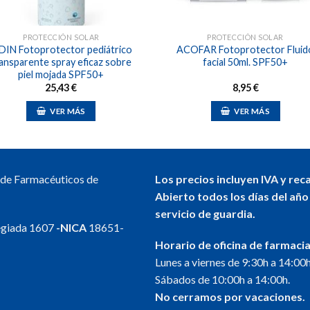
PROTECCIÓN SOLAR
PROTECCIÓN SOLAR
DIN Fotoprotector pediátrico
ACOFAR Fotoprotector Fluid
ansparente spray eficaz sobre
facial 50ml. SPF50+
piel mojada SPF50+
25,43
€
8,95
€
VER MÁS
VER MÁS
l de Farmacéuticos de
Los precios incluyen IVA y rec
Abierto todos los días del año
servicio de guardia.
egiada 1607
-NICA
18651-
Horario de oficina de farmacia
Lunes a viernes de 9:30h a 14:00h
Sábados de 10:00h a 14:00h.
No cerramos por vacaciones.