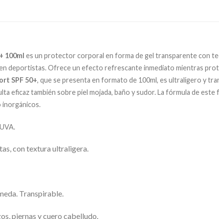
0+ 100ml
es un protector corporal en forma de gel transparente con te
n deportistas. Ofrece un efecto refrescante inmediato mientras prote
ort SPF 50+
, que se presenta en formato de 100ml, es ultraligero y tr
ulta eficaz también sobre piel mojada, baño y sudor. La fórmula de est
 inorgánicos.
 UVA.
, con textura ultraligera.
meda. Transpirable.
os, piernas y cuero cabelludo.