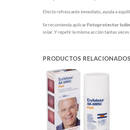
Efecto refrescante inmediato, ayuda a equili
Se recomienda aplicar
Fotoprotector Isdin
solar. Y repetir la misma acción tantas vece
PRODUCTOS RELACIONADO
Añadir
Añadir
a la
a la
lista de
lista de
deseos
deseos