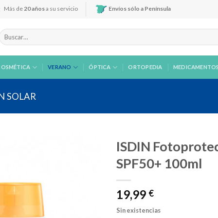
Más de
20 años
a su servicio
Envíos sólo a Península
Buscar
por:
COSMÉTICA
VERANO
ÓPTICA
ORTOPEDIA
MEDICAMENTO
N SOLAR
ISDIN Fotoprotec
SPF50+ 100ml
Añadir
19,99
a la
€
lista de
deseos
Sin existencias