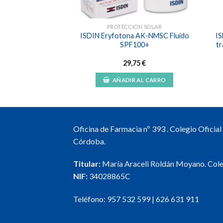
IÓN SOLAR
PROTECCIÓN SOLAR
a100 Fusion Fluid
ISDIN Eryfotona AK-NMSC Fluido
IS
olor SPF100+
SPF100+
tr
,50
€
29,75
€
R AL CARRO
AÑADIR AL CARRO
Oficina de Farmacia nº 393 . Colegio Oficia
Córdoba.
Titular:
María Araceli Roldán Moyano. Col
NIF:
34028865C
Teléfono:
957 532 599
|
626 631 911