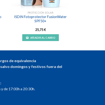
PROTECCIÓN SOLAR
o
ISDIN Fotoprotector FusionWater
SPF50+
25,75
€
AÑADIR AL CARRO
argos de equivalencia
 salvo domingos y festivos fuera del
:
 y de 17:00h a 20:30h.