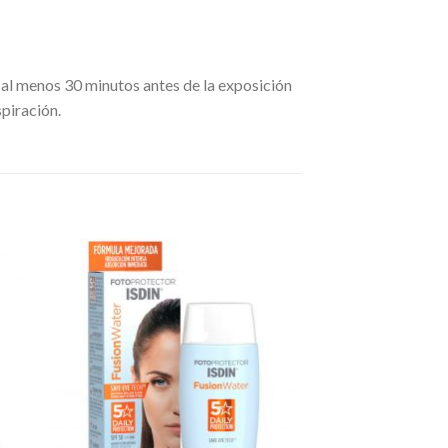
 al menos 30 minutos antes de la exposición
spiración.
dir
Añadir
a
a la
 de
lista de
eos
deseos