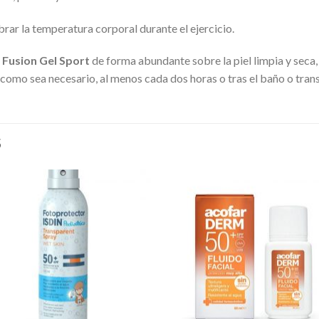
brar la temperatura corporal durante el ejercicio.
 Fusion Gel Sport
de forma abundante sobre la piel limpia y seca,
s como sea necesario, al menos cada dos horas o tras el baño o tran
S
Añadir
Aña
a la
a l
lista de
lista
deseos
des