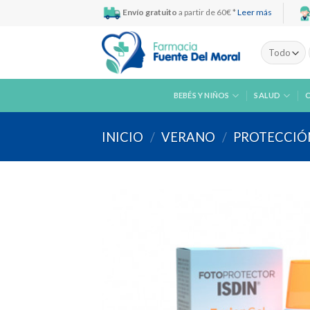
Skip
Envío gratuito
a partir de 60€ *
Leer más
to
content
BEBÉS Y NIÑOS
SALUD
INICIO
/
VERANO
/
PROTECCIÓ