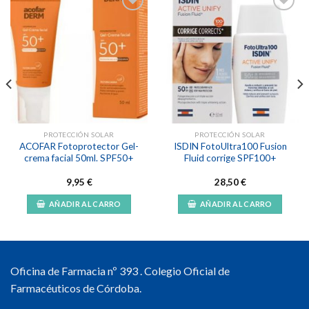
Añadir
Añadir
a la
a la
lista de
lista de
deseos
deseos
PROTECCIÓN SOLAR
PROTECCIÓN SOLAR
ACOFAR Fotoprotector Gel-
ISDIN FotoUltra100 Fusion
crema facial 50ml. SPF50+
Fluid corrige SPF100+
9,95
€
28,50
€
AÑADIR AL CARRO
AÑADIR AL CARRO
Oficina de Farmacia nº 393 . Colegio Oficial de
Farmacéuticos de Córdoba.