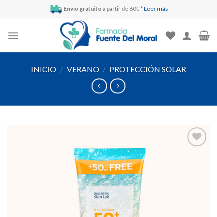
Skip
Envío gratuito
a partir de 60€ *
Leer más
to
content
INICIO
/
VERANO
/
PROTECCIÓN SOLAR
Añadir
a la
lista de
deseos