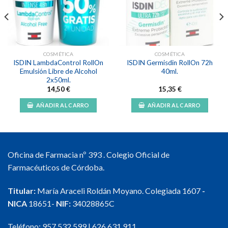
lista de
lista de
deseos
deseos
COSMÉTICA
COSMÉTICA
ISDIN LambdaControl RollOn
ISDIN Germisdin RollOn 72h
Emulsión Libre de Alcohol
40ml.
2x50ml.
14,50
€
15,35
€
AÑADIR AL CARRO
AÑADIR AL CARRO
Oficina de Farmacia nº 393 . Colegio Oficial de
Farmacéuticos de Córdoba.
Titular:
María Araceli Roldán Moyano. Colegiada 1607
-
NICA
18651-
NIF:
34028865C
Teléfono:
957 532 599
|
626 631 911