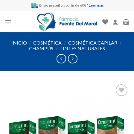
Skip
Envío gratuito
a partir de 60€ *
Leer más
to
content
INICIO
/
COSMÉTICA
/
COSMÉTICA CAPILAR
/
CHAMPÚS
/
TINTES NATURALES
Añadir
a la
lista de
deseos