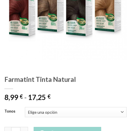
Farmatint Tinta Natural
Rango
8,99
-
17,25
€
€
de
precios:
Tonos
desde
8,99 €
Farmatint Tinta Natural cantidad