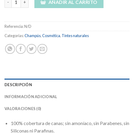
hasta
AÑADIR AL CARRITO
17,25 €
Referencia:
N/D
Categorías:
Champús
,
Cosmética
,
Tintes naturales
DESCRIPCIÓN
INFORMACIÓN ADICIONAL
VALORACIONES (0)
100% cobertura de canas; sin amoníaco, sin Parabenes, sin
Siliconas ni Parafinas.