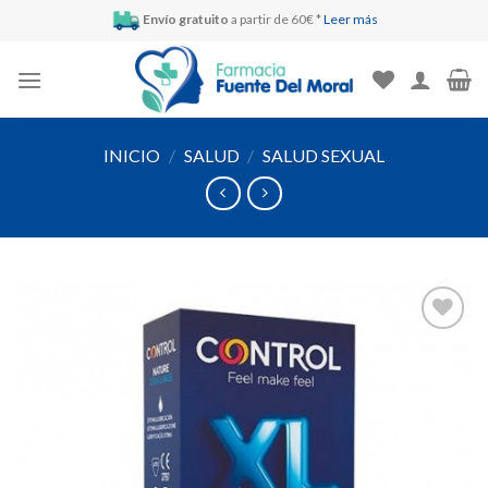
Skip
Envío gratuito
a partir de 60€ *
Leer más
to
content
INICIO
/
SALUD
/
SALUD SEXUAL
Añadir
a la
lista de
deseos