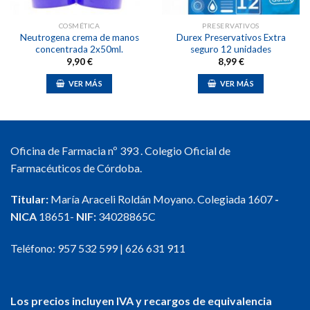
COSMÉTICA
PRESERVATIVOS
Neutrogena crema de manos
Durex Preservativos Extra
concentrada 2x50ml.
seguro 12 unidades
9,90
€
8,99
€
VER MÁS
VER MÁS
Oficina de Farmacia nº 393 . Colegio Oficial de
Farmacéuticos de Córdoba.
Titular:
María Araceli Roldán Moyano. Colegiada 1607
-
NICA
18651-
NIF:
34028865C
Teléfono:
957 532 599
|
626 631 911
Los precios incluyen IVA y recargos de equivalencia