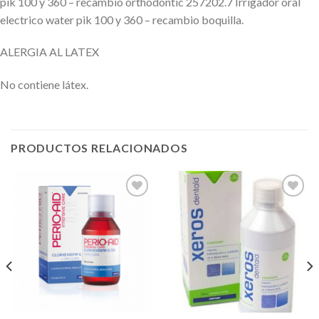
pik 100 y 360 – recambio orthodontic 257202.7 Irrigador oral
electrico water pik 100 y 360 – recambio boquilla.
ALERGIA AL LATEX
No contiene látex.
PRODUCTOS RELACIONADOS
Añadir
Añadir
a la
a la
lista de
lista de
deseos
deseos