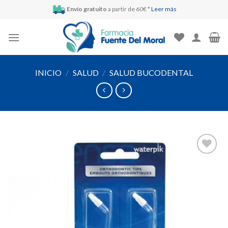
Skip
Envío gratuito
a partir de 60€ *
Leer más
to
content
INICIO
/
SALUD
/
SALUD BUCODENTAL
Añadir
a la
lista de
deseos