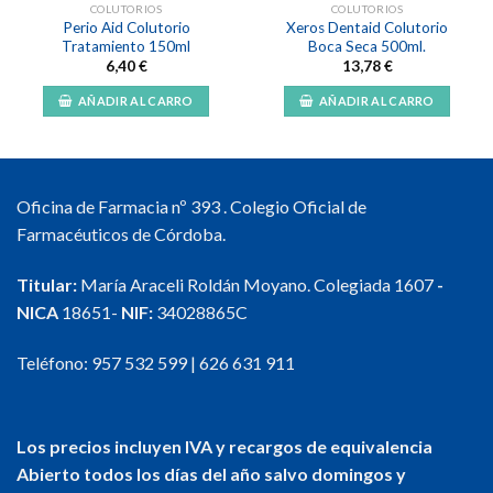
COLUTORIOS
COLUTORIOS
Perio Aid Colutorio
Xeros Dentaid Colutorio
Tratamiento 150ml
Boca Seca 500ml.
6,40
€
13,78
€
AÑADIR AL CARRO
AÑADIR AL CARRO
Oficina de Farmacia nº 393 . Colegio Oficial de
Farmacéuticos de Córdoba.
Titular:
María Araceli Roldán Moyano. Colegiada 1607
-
NICA
18651-
NIF:
34028865C
Teléfono:
957 532 599
|
626 631 911
Los precios incluyen IVA y recargos de equivalencia
Abierto todos los días del año salvo domingos y