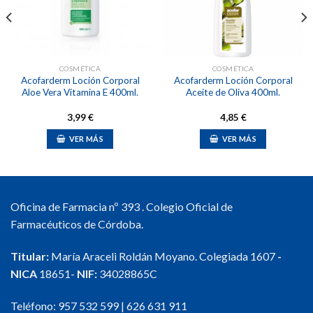
deseos
deseos
COSMÉTICA
COSMÉTICA
Acofarderm Loción Corporal
Acofarderm Loción Corporal
Aloe Vera Vitamina E 400ml.
Aceite de Oliva 400ml.
3,99
€
4,85
€
VER MÁS
VER MÁS
Oficina de Farmacia nº 393 . Colegio Oficial de
Farmacéuticos de Córdoba.
Titular:
María Araceli Roldán Moyano. Colegiada 1607
-
NICA
18651-
NIF:
34028865C
Teléfono:
957 532 599
|
626 631 911