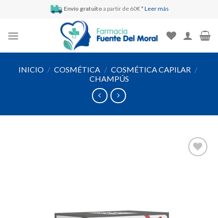
Skip
Envío gratuito
a partir de 60€ *
Leer más
to
content
INICIO
/
COSMÉTICA
/
COSMÉTICA CAPILAR
/
CHAMPÚS
Añadir
a la
lista de
deseos