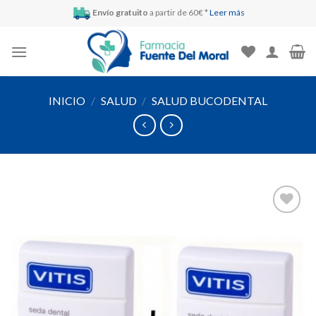
Skip
Envío gratuito
a partir de 60€ *
Leer más
to
content
INICIO
/
SALUD
/
SALUD BUCODENTAL
Añadir
a la
lista de
deseos