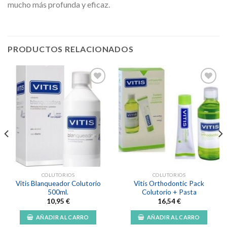
mucho más profunda y eficaz.
PRODUCTOS RELACIONADOS
Añadir
Añadir
a la
a la
lista de
lista de
deseos
deseos
COLUTORIOS
COLUTORIOS
Vitis Blanqueador Colutorio
Vitis Orthodontic Pack
500ml.
Colutorio + Pasta
10,95
€
16,54
€
AÑADIR AL CARRO
AÑADIR AL CARRO