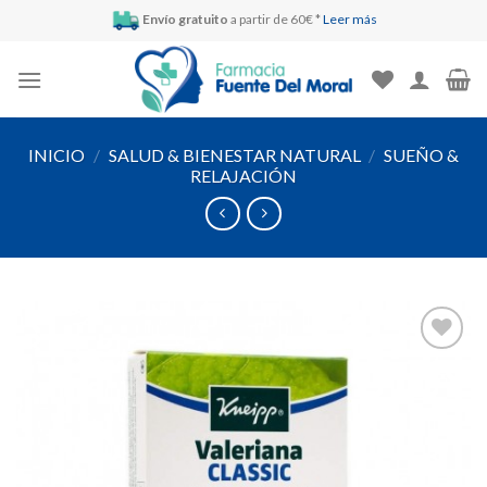
Skip
Envío gratuito
a partir de 60€ *
Leer más
to
content
INICIO
/
SALUD & BIENESTAR NATURAL
/
SUEÑO &
RELAJACIÓN
Añadir
a la
lista de
deseos