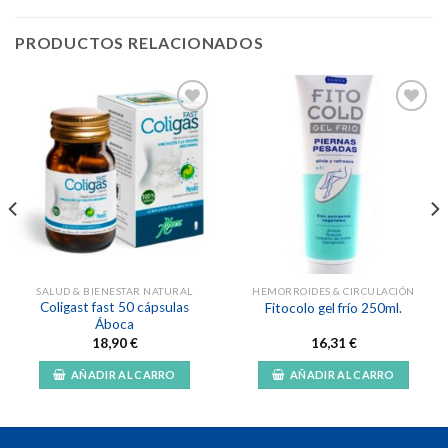
PRODUCTOS RELACIONADOS
Añadir
Añadir
a la
a la
lista de
lista de
deseos
deseos
SALUD & BIENESTAR NATURAL
HEMORROIDES & CIRCULACIÓN
Coligast fast 50 cápsulas
Fitocolo gel frío 250ml.
Áboca
18,90
€
16,31
€
AÑADIR AL CARRO
AÑADIR AL CARRO