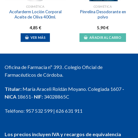
COSMÉTICA
COSMÉTICA
Acofarderm Loción Corporal
Pinrelina Desodorante en
Aceite de Oliva 400ml.
polvo
4,85
€
5,90
€
VER MÁS
AÑADIR AL CARRO
Oficina de Farmacia nº 393 . Colegio Oficial de
Farmacéuticos de Córdoba.
Titular:
María Araceli Roldán Moyano. Colegiada 1607
-
NICA
18651-
NIF:
34028865C
Teléfono:
957 532 599
|
626 631 911
Los precios incluyen IVA y recargos de equivalencia