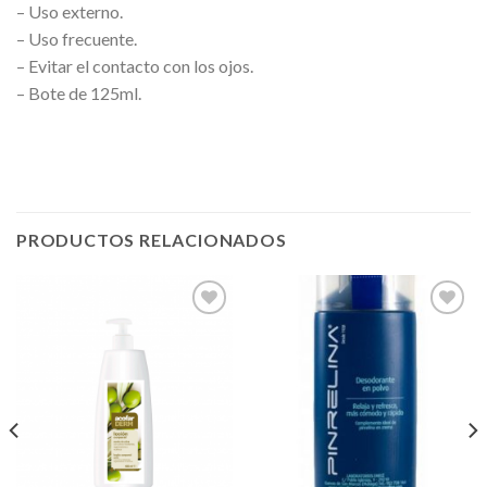
– Uso externo.
– Uso frecuente.
– Evitar el contacto con los ojos.
– Bote de 125ml.
PRODUCTOS RELACIONADOS
Añadir
Añadir
a la
a la
lista de
lista de
deseos
deseos