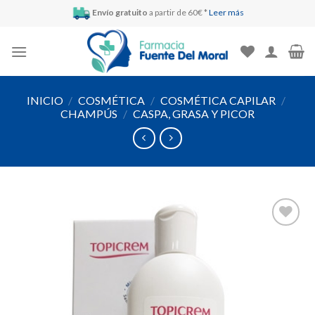
Skip
Envío gratuito
a partir de 60€ *
Leer más
to
content
INICIO
/
COSMÉTICA
/
COSMÉTICA CAPILAR
/
CHAMPÚS
/
CASPA, GRASA Y PICOR
Añadir
a la
lista de
deseos