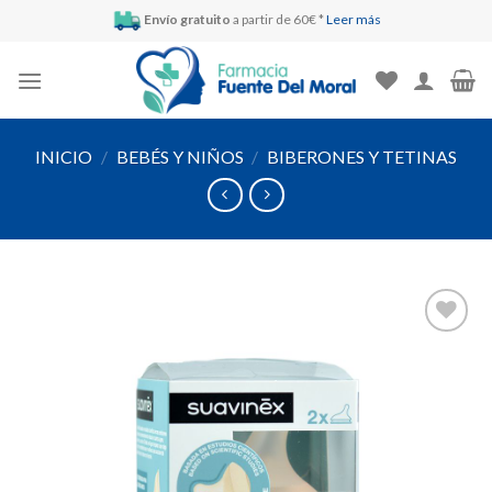
Skip
Envío gratuito
a partir de 60€ *
Leer más
to
content
INICIO
/
BEBÉS Y NIÑOS
/
BIBERONES Y TETINAS
Añadir
a la
lista de
deseos