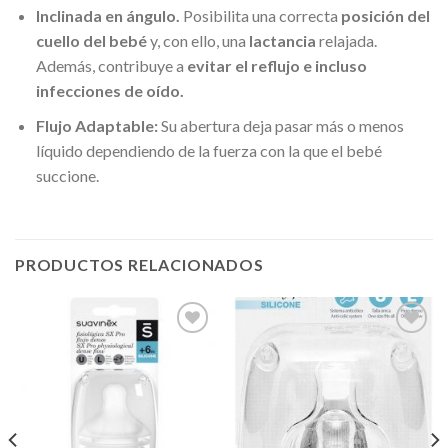
Inclinada en ángulo.
Posibilita una correcta
posición del
cuello del bebé
y, con ello, una
lactancia
relajada.
Además, contribuye a
evitar el reflujo e incluso
infecciones de oído.
Flujo Adaptable:
Su abertura deja pasar
más o menos
líquido dependiendo de la fuerza con la que el bebé
succione.
PRODUCTOS RELACIONADOS
Añadir
Añadir
a la
a la
lista de
lista de
deseos
deseos