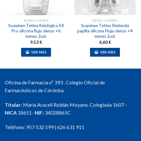
BEBÉS Y NIÑOS
BEBÉS Y NIÑOS
Suavinex Tetina fisiológica SX
Suavinex Tetina Redonda
Pro silicona flujo denso +6
papilla silicona Flujo denso +4
meses 2ud.
meses 2ud.
9,53
€
6,60
€
VER MÁS
VER MÁS
Oficina de Farmacia nº 393 . Colegio Oficial de
Farmacéuticos de Córdoba.
Titular:
María Araceli Roldán Moyano. Colegiada 1607
-
NICA
18651-
NIF:
34028865C
Teléfono:
957 532 599
|
626 631 911