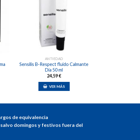
dir
Añadir
a
a la
 de
lista de
eos
deseos
ANTIEDAD
ema
Sensilis B-Respect fluido Calmante
Día 50 ml
24,59
€
VER MÁS
argos de equivalencia
 salvo domingos y festivos fuera del