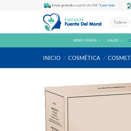
Skip
Envío gratuito
a partir de 60€ *
Leer más
to
content
BEBÉS Y NIÑOS
SALUD
INICIO
/
COSMÉTICA
/
COSMETI