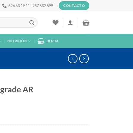
626 63 19 11 | 957 532 599
CONTACTO
S
NUTRICIÓN
TIENDA
pgrade AR