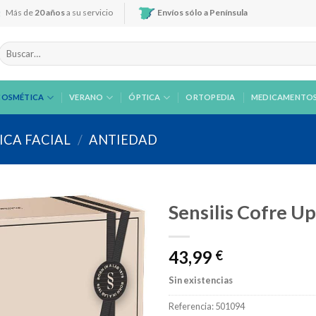
Más de
20 años
a su servicio
Envíos sólo a Península
Buscar
por:
COSMÉTICA
VERANO
ÓPTICA
ORTOPEDIA
MEDICAMENTO
CA FACIAL
/
ANTIEDAD
Sensilis Cofre U
43,99
€
Añadir
a la
Sin existencias
lista de
deseos
Referencia:
501094