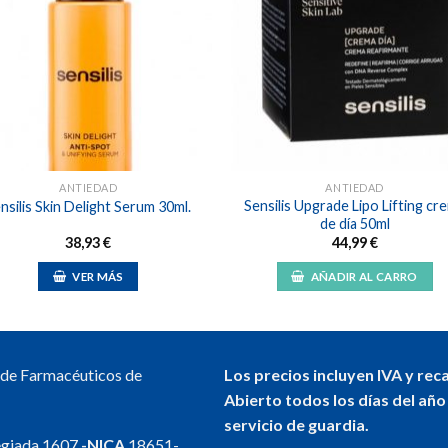
Añadir
Aña
a la
a l
lista de
lista
deseos
des
ANTIEDAD
ANTIEDAD
Sensilis Upgrade Lipo Lifting cr
nsilis Skin Delight Serum 30ml.
de día 50ml
38,93
€
44,99
€
VER MÁS
AÑADIR AL CARRO
l de Farmacéuticos de
Los precios incluyen IVA y rec
Abierto todos los días del año
servicio de guardia.
egiada 1607
-NICA
18651-