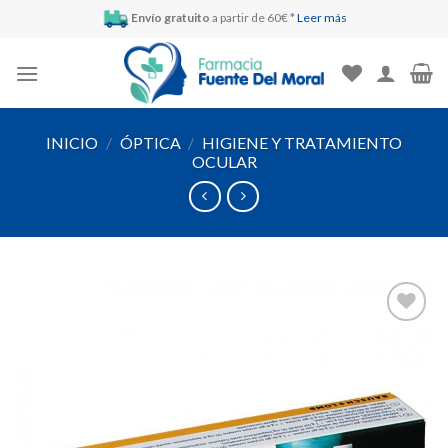
Skip
Envío gratuito
a partir de 60€ *
Leer más
to
content
INICIO
/
ÓPTICA
/
HIGIENE Y TRATAMIENTO
OCULAR
Añadir
a la
lista de
deseos