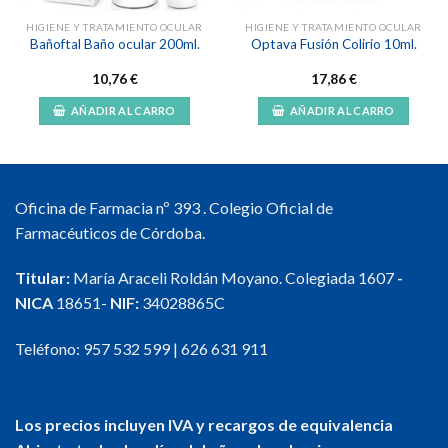
HIGIENE Y TRATAMIENTO OCULAR
HIGIENE Y TRATAMIENTO OCULAR
Bañoftal Baño ocular 200ml.
Optava Fusión Colirio 10ml.
10,76
€
17,86
€
AÑADIR AL CARRO
AÑADIR AL CARRO
Oficina de Farmacia nº 393 . Colegio Oficial de
Farmacéuticos de Córdoba.
Titular:
María Araceli Roldán Moyano. Colegiada 1607
-
NICA
18651-
NIF:
34028865C
Teléfono:
957 532 599
|
626 631 911
Los precios incluyen IVA y recargos de equivalencia