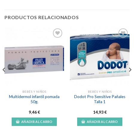
PRODUCTOS RELACIONADOS
Añadir
Añadir
a la
a la
lista de
lista de
deseos
deseos
BEBÉS Y NIÑOS
BEBÉS Y NIÑOS
Multidermol infantil pomada
Dodot Pro Sensitive Pañales
50g.
Talla 1
9,46
€
14,93
€
AÑADIR AL CARRO
AÑADIR AL CARRO