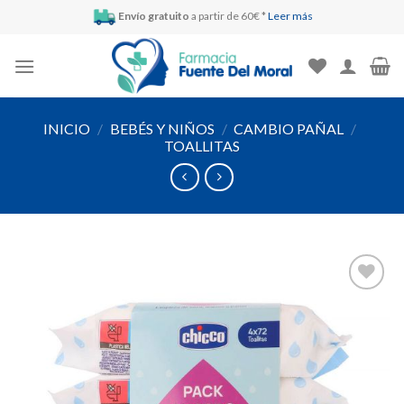
Skip
Envío gratuito
a partir de 60€ *
Leer más
to
content
INICIO
/
BEBÉS Y NIÑOS
/
CAMBIO PAÑAL
/
TOALLITAS
Añadir
a la
lista de
deseos