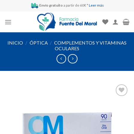
Skip
Envío gratuito
a partir de 60€ *
Leer más
to
content
INICIO
/
ÓPTICA
/
COMPLEMENTOS Y VITAMINAS
OCULARES
Añadir
a la
lista de
deseos