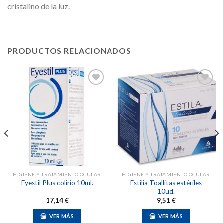
cristalino de la luz.
PRODUCTOS RELACIONADOS
Añadir
Añadir
a la
a la
lista de
lista de
deseos
deseos
HIGIENE Y TRATAMIENTO OCULAR
HIGIENE Y TRATAMIENTO OCULAR
Estilia Toallitas estériles
Eyestil Plus colirio 10ml.
10ud.
17,14
€
9,51
€
VER MÁS
VER MÁS