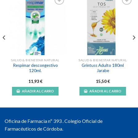
Añadir
Añadir
a la
a la
lista de
lista de
deseos
deseos
SALUD & BIENESTAR NATURAL
SALUD & BIENESTAR NATURAL
Respimar descongestivo
Grintuss Adulto 180ml
120ml.
Jarabe
11,93
€
15,50
€
AÑADIR AL CARRO
AÑADIR AL CARRO
Oficina de Farmacia nº 393 . Colegio Oficial de
Farmacéuticos de Córdoba.