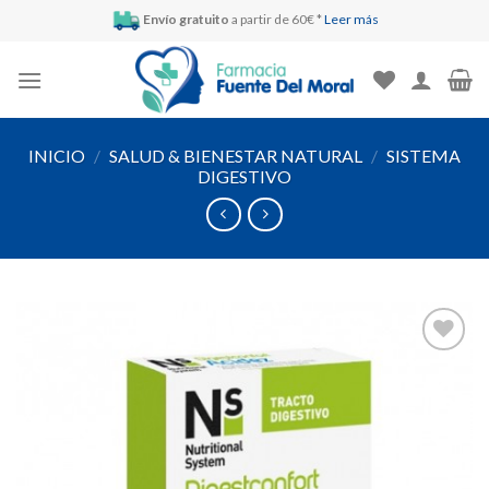
Skip
Envío gratuito
a partir de 60€ *
Leer más
to
content
INICIO
/
SALUD & BIENESTAR NATURAL
/
SISTEMA
DIGESTIVO
Añadir
a la
lista de
deseos