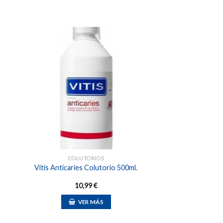
dir
Añadir
a
a la
 de
lista de
eos
deseos
COLUTORIOS
Vitis Anticaries Colutorio 500ml.
10,99
€
VER MÁS