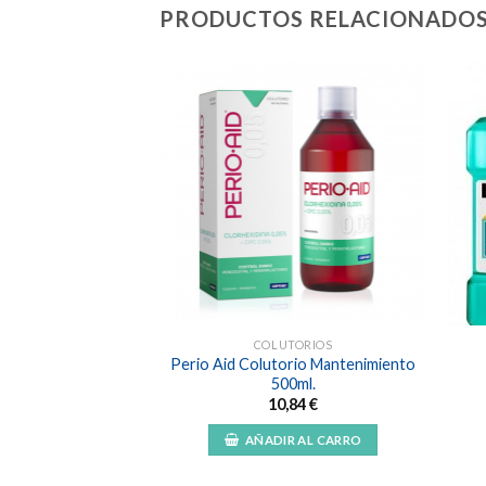
PRODUCTOS RELACIONADO
Añadir
Añadir
a la
a la
lista de
lista de
deseos
deseos
TORIOS
COLUTORIOS
Perio Aid Colutorio Mantenimiento
s Colutorio 1L
500ml.
,99
€
10,84
€
R AL CARRO
AÑADIR AL CARRO