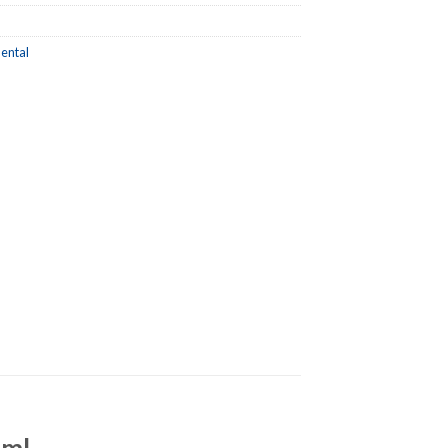
ental
5ml