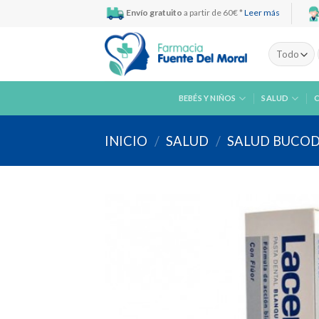
Skip
Envío gratuito
a partir de 60€ *
Leer más
to
content
BEBÉS Y NIÑOS
SALUD
INICIO
/
SALUD
/
SALUD BUCO