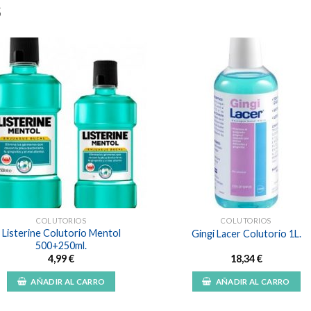
S
Añadir
Aña
a la
a l
lista de
lista
deseos
des
COLUTORIOS
COLUTORIOS
Listerine Colutorio Mentol
Gingi Lacer Colutorio 1L.
500+250ml.
4,99
€
18,34
€
AÑADIR AL CARRO
AÑADIR AL CARRO