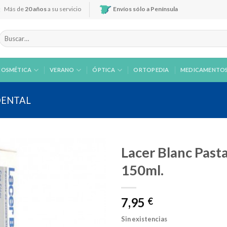
Más de
20 años
a su servicio
Envíos sólo a Península
Buscar
por:
COSMÉTICA
VERANO
ÓPTICA
ORTOPEDIA
MEDICAMENTO
DENTAL
Lacer Blanc Past
150ml.
Añadir
7,95
a la
€
lista de
deseos
Sin existencias