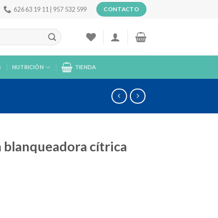
626 63 19 11 | 957 532 599
CONTACTO
S
NUTRICIÓN
TIENDA
a blanqueadora cítrica