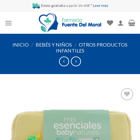
Skip
Envío gratuito
a partir de 60€ *
Leer más
to
content
INICIO
/
BEBÉS Y NIÑOS
/
OTROS PRODUCTOS
INFANTILES
Añadir
a la
lista de
deseos