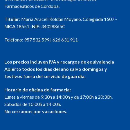
variantes.
Farmacéuticos de Córdoba.
Las
opciones
Titular:
María Araceli Roldán Moyano. Colegiada 1607
-
se
NICA
18651-
NIF:
34028865C
pueden
elegir
en
Teléfono:
957 532 599
|
626 631 911
la
página
de
Los precios incluyen IVA y recargos de equivalencia
producto
Abierto todos los días del año salvo domingos y
festivos fuera del servicio de guardia.
Horario de oficina de farmacia:
Lunes a viernes de 9:30h a 14:00h y de 17:00h a 20:30h.
Sábados de 10:00h a 14:00h.
No cerramos por vacaciones.