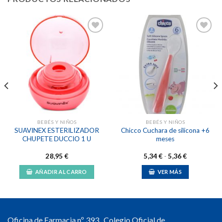
Añadir
Añadir
a la
a la
lista de
lista de
deseos
deseos
BEBÉS Y NIÑOS
BEBÉS Y NIÑOS
SUAVINEX ESTERILIZADOR
Chicco Cuchara de silicona +6
CHUPETE DUCCIO 1 U
meses
Rango
28,95
€
5,34
€
-
5,36
€
de
precios:
AÑADIR AL CARRO
VER MÁS
desde
5,34 €
Este
hasta
producto
5,36 €
tiene
múltiples
Oficina de Farmacia nº 393 . Colegio Oficial de