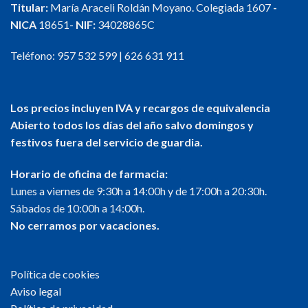
Titular:
María Araceli Roldán Moyano. Colegiada 1607
-
se
se
NICA
18651-
NIF:
34028865C
pueden
pueden
elegir
elegir
en
en
Teléfono:
957 532 599
|
626 631 911
la
la
página
página
de
de
Los precios incluyen IVA y recargos de equivalencia
producto
producto
Abierto todos los días del año salvo domingos y
festivos fuera del servicio de guardia.
Horario de oficina de farmacia:
Lunes a viernes de 9:30h a 14:00h y de 17:00h a 20:30h.
Sábados de 10:00h a 14:00h.
No cerramos por vacaciones.
Política de cookies
Aviso legal