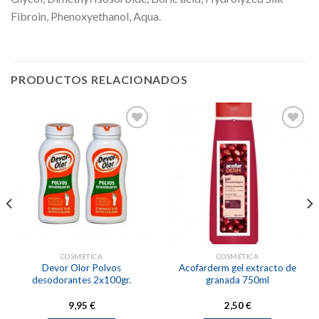
Fibroin, Phenoxyethanol, Aqua.
PRODUCTOS RELACIONADOS
Añadir
Añadir
a la
a la
lista de
lista de
deseos
deseos
COSMÉTICA
COSMÉTICA
Devor Olor Polvos
Acofarderm gel extracto de
desodorantes 2x100gr.
granada 750ml
9,95
€
2,50
€