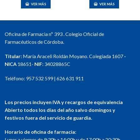
VER MÁS
VER MÁS
Oficina de Farmacia nº 393 . Colegio Oficial de
Farmacéuticos de Córdoba.
Titular:
María Araceli Roldán Moyano. Colegiada 1607
-
NICA
18651-
NIF:
34028865C
Teléfono:
957 532 599
|
626 631 911
Los precios incluyen IVA y recargos de equivalencia
Abierto todos los días del año salvo domingos y
festivos fuera del servicio de guardia.
Horario de oficina de farmacia:
Lunes a viernes de 9:30h a 14:00h y de 17:00h a 20:30h.