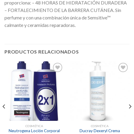
proporciona: – 48 HORAS DE HIDRATACIÓN DURADERA
– FORTALECIMIENTO DE LA BARRERA CUTÁNEA. Sin
perfume y con una combinación única de Semsitive™
calmante y ceramidas reparadoras.
PRODUCTOS RELACIONADOS
Añadir
Añadir
a la
a la
lista de
lista de
deseos
deseos
COSMÉTICA
COSMÉTICA
Neutrogena Loción Corporal
Ducray Dexeryl Crema