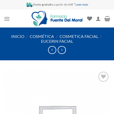
Skip
Envío gratuito
a partir de 60€ *
Leer más
to
content
INICIO
/
COSMÉTICA
/
COSMETICA FACIAL
/
EUCERIN FACIAL
Añadir
a la
lista de
deseos