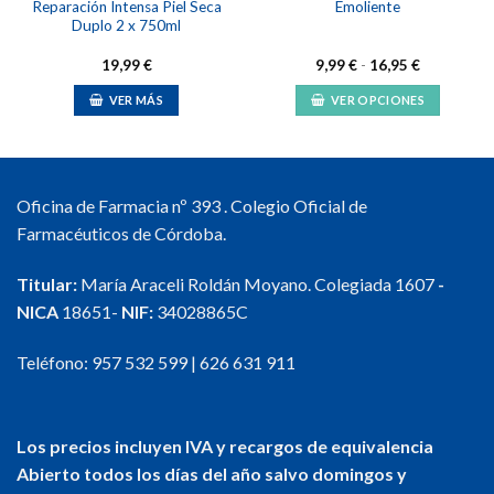
Reparación Intensa Piel Seca
Emoliente
Duplo 2 x 750ml
Rango
19,99
€
9,99
€
-
16,95
€
de
precios:
VER MÁS
VER OPCIONES
desde
9,99 €
Este
hasta
producto
16,95 €
tiene
múltiples
Oficina de Farmacia nº 393 . Colegio Oficial de
variantes.
Farmacéuticos de Córdoba.
Las
opciones
Titular:
María Araceli Roldán Moyano. Colegiada 1607
-
se
NICA
18651-
NIF:
34028865C
pueden
elegir
en
Teléfono:
957 532 599
|
626 631 911
la
página
de
Los precios incluyen IVA y recargos de equivalencia
producto
Abierto todos los días del año salvo domingos y