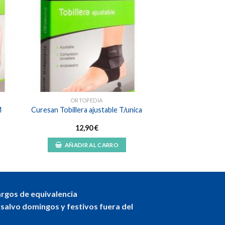
dir
Añadir
a
a la
 de
lista de
eos
deseos
ORTOPEDIA
M
Curesan Tobillera ajustable T/unica
12,90
€
AÑADIR AL CARRO
argos de equivalencia
 salvo domingos y festivos fuera del