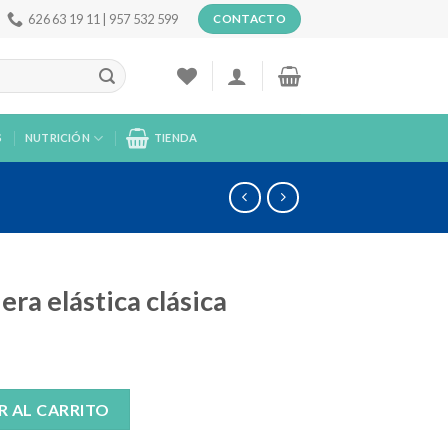
626 63 19 11 | 957 532 599
CONTACTO
S
NUTRICIÓN
TIENDA
a elástica clásica
ásica cantidad
R AL CARRITO