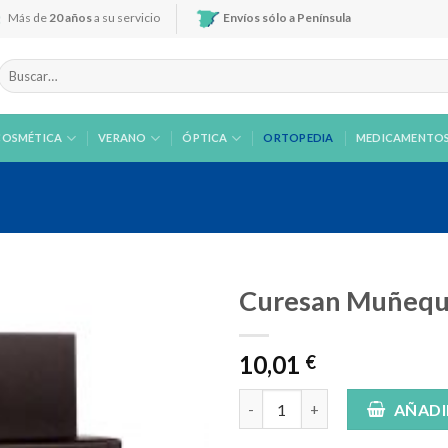
Más de
20 años
a su servicio
Envíos sólo a Península
Buscar
por:
COSMÉTICA
VERANO
ÓPTICA
ORTOPEDIA
MEDICAMENTO
Curesan Muñequer
10,01
€
Añadir
a la
Curesan Muñequera elástica cl
AÑADI
lista de
deseos