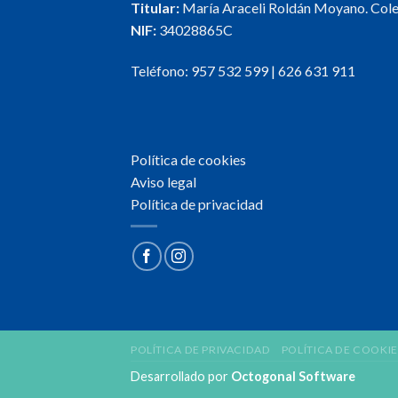
Titular:
María Araceli Roldán Moyano. Col
NIF:
34028865C
Teléfono:
957 532 599
|
626 631 911
Política de cookies
Aviso legal
Política de privacidad
POLÍTICA DE PRIVACIDAD
POLÍTICA DE COOKIE
Desarrollado por
Octogonal Software