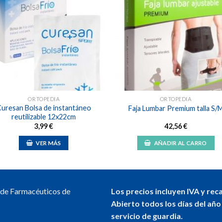
Añadir
Aña
a la
a l
lista de
lista
deseos
des
ORTOPEDIA
ORTOPEDIA
uresan Bolsa de instantáneo
Faja Lumbar Premium talla S/
reutilizable 12x22cm
3,99
€
42,56
€
VER MÁS
AÑADIR AL CARRO
l de Farmacéuticos de
Los precios incluyen IVA y rec
Abierto todos los días del año
servicio de guardia.