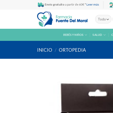
Skip
Envío gratuito
a partir de 60€ *
Leer más
to
content
BEBÉS Y NIÑOS
SALUD
INICIO
/
ORTOPEDIA