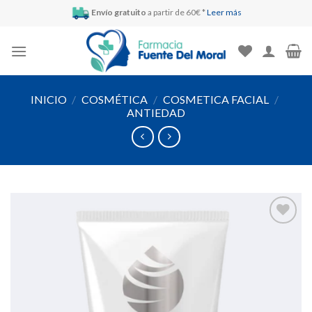
Skip
Envío gratuito
a partir de 60€ *
Leer más
to
content
INICIO
/
COSMÉTICA
/
COSMETICA FACIAL
/
ANTIEDAD
Añadir
a la
lista de
deseos