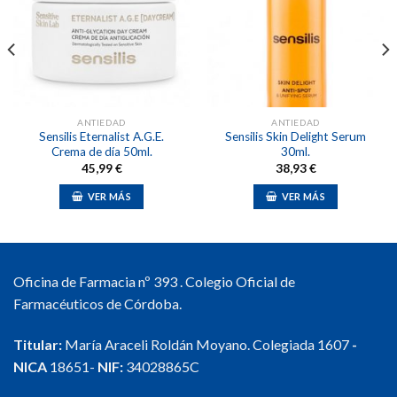
Añadir
Añadir
a la
a la
lista de
lista de
deseos
deseos
ANTIEDAD
ANTIEDAD
Sensilis Eternalist A.G.E.
Sensilis Skin Delight Serum
Crema de día 50ml.
30ml.
45,99
€
38,93
€
VER MÁS
VER MÁS
Oficina de Farmacia nº 393 . Colegio Oficial de
Farmacéuticos de Córdoba.
Titular:
María Araceli Roldán Moyano. Colegiada 1607
-
NICA
18651-
NIF:
34028865C