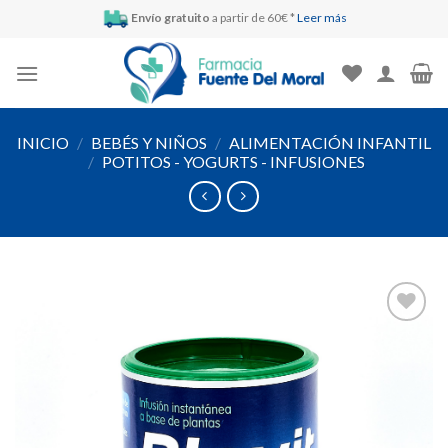
Skip
Envío gratuito
a partir de 60€ *
Leer más
to
content
INICIO
/
BEBÉS Y NIÑOS
/
ALIMENTACIÓN INFANTIL
/
POTITOS - YOGURTS - INFUSIONES
Añadir
a la
lista de
deseos