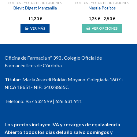
POTITOS - YOGURTS - INFUSIONES
POTITOS - YOGURTS - INFUSIONES
Blevit Digest Manzanilla
Nestle Potitos
Rango
11,20
€
1,25
€
-
2,50
€
de
precios:
VER MÁS
VER OPCIONES
desde
1,25 €
Este
hasta
producto
2,50 €
tiene
múltiples
Oficina de Farmacia nº 393 . Colegio Oficial de
variantes.
Farmacéuticos de Córdoba.
Las
opciones
Titular:
María Araceli Roldán Moyano. Colegiada 1607
-
se
NICA
18651-
NIF:
34028865C
pueden
elegir
en
Teléfono:
957 532 599
|
626 631 911
la
página
de
Los precios incluyen IVA y recargos de equivalencia
producto
Abierto todos los días del año salvo domingos y