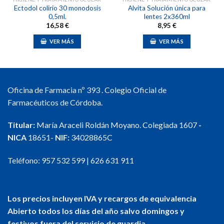
Ectodol colirio 30 monodosis
Alvita Solución única para
0,5ml.
lentes 2x360ml
16,58
€
8,95
€
VER MÁS
VER MÁS
Oficina de Farmacia nº 393 . Colegio Oficial de
Farmacéuticos de Córdoba.
Titular:
María Araceli Roldán Moyano. Colegiada 1607
-
NICA
18651-
NIF:
34028865C
Teléfono:
957 532 599
|
626 631 911
Los precios incluyen IVA y recargos de equivalencia
Abierto todos los días del año salvo domingos y
festivos fuera del servicio de guardia.