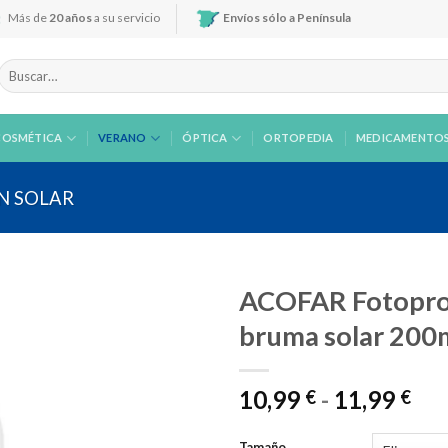
Más de
20 años
a su servicio
Envíos sólo a Península
Buscar
por:
COSMÉTICA
VERANO
ÓPTICA
ORTOPEDIA
MEDICAMENTO
N SOLAR
ACOFAR Fotoprot
bruma solar 200
Añadir
Ra
10,99
-
11,99
a la
€
€
lista de
de
deseos
pre
Tamaño