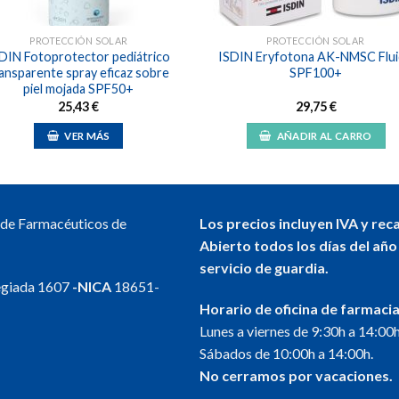
PROTECCIÓN SOLAR
PROTECCIÓN SOLAR
DIN Fotoprotector pediátrico
ISDIN Eryfotona AK-NMSC Flu
ansparente spray eficaz sobre
SPF100+
piel mojada SPF50+
25,43
€
29,75
€
VER MÁS
AÑADIR AL CARRO
l de Farmacéuticos de
Los precios incluyen IVA y rec
Abierto todos los días del año
servicio de guardia.
egiada 1607
-NICA
18651-
Horario de oficina de farmacia
Lunes a viernes de 9:30h a 14:00h
Sábados de 10:00h a 14:00h.
No cerramos por vacaciones.