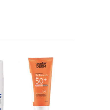
dir
Añadir
a
a la
 de
lista de
eos
deseos