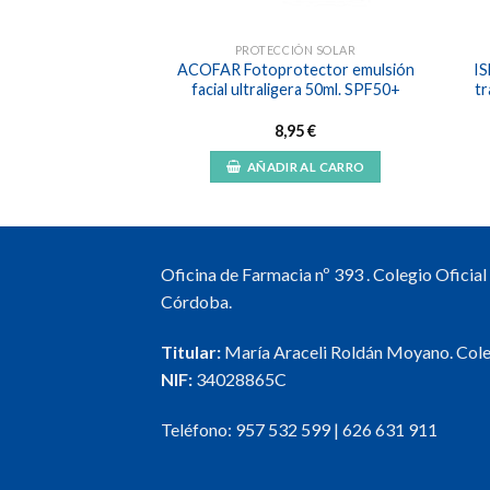
IÓN SOLAR
PROTECCIÓN SOLAR
tector SunBrush
ACOFAR Fotoprotector emulsión
IS
l SPF50+
facial ultraligera 50ml. SPF50+
tr
,95
€
8,95
€
ER MÁS
AÑADIR AL CARRO
Oficina de Farmacia nº 393 . Colegio Oficia
Córdoba.
Titular:
María Araceli Roldán Moyano. Col
NIF:
34028865C
Teléfono:
957 532 599
|
626 631 911