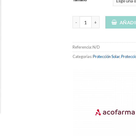
de
10,
ACOFAR Fotoprotector pediátr
has
AÑADI
11,
Referencia:
N/D
Categorías:
Protección Solar
,
Protecció