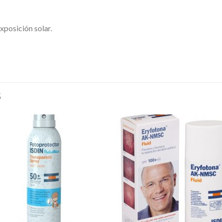
exposición solar.
S
Añadir
Aña
a la
a l
lista de
lista
deseos
des