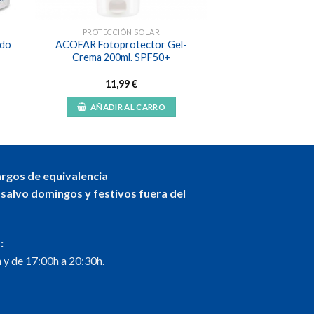
PROTECCIÓN SOLAR
ido
ACOFAR Fotoprotector Gel-
Crema 200ml. SPF50+
11,99
€
AÑADIR AL CARRO
argos de equivalencia
 salvo domingos y festivos fuera del
:
 y de 17:00h a 20:30h.